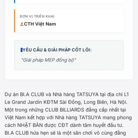
ĐƠN VỊ TRIỂN KHAI
CTH Việt Nam
YÊU CẦU & GIẢI PHÁP CỐT LÕI:
"Giải pháp MEP đồng bộ"
Dự án BI.A CLUB và Nhà hàng TATSUYA tại địa chỉ L1
Le Grand Jardin KĐTM Sài Đồng, Long Biên, Hà Nội.
Một trong những CLUB BILLIARDS đẳng cấp nhất tại
Việt Nam kết hợp với Nhà hàng TATSUYA mang phong
cách NHẬT BẢN được CĐT dành tâm huyết đầu tư.
BI.A CLUB hứa hẹn sẽ là một sân chơi vô cùng đẳng