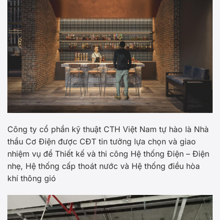
Công ty cổ phần kỹ thuật CTH Việt Nam tự hào là Nhà
thầu Cơ Điện được CĐT tin tưởng lựa chọn và giao
nhiệm vụ để Thiết kế và thi công Hệ thống Điện – Điện
nhẹ, Hệ thống cấp thoát nước và Hệ thống điều hòa
khí thông gió