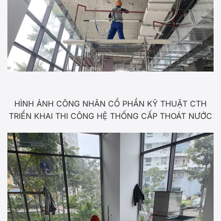
HÌNH ẢNH CÔNG NHÂN CỔ PHẦN KỸ THUẬT CTH
TRIỂN KHAI THI CÔNG HỆ THỐNG CẤP THOÁT NƯỚC