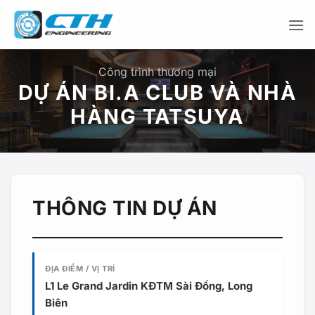
Bỏ
qua
nội
dung
Công trình thương mại
DỰ ÁN BI.A CLUB VÀ NHÀ
HÀNG TATSUYA
THÔNG TIN DỰ ÁN
ĐỊA ĐIỂM / VỊ TRÍ
L1 Le Grand Jardin KĐTM Sài Đồng, Long
Biên